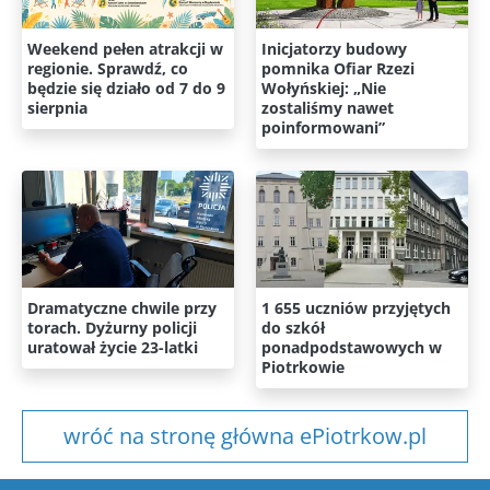
Weekend pełen atrakcji w
Inicjatorzy budowy
regionie. Sprawdź, co
pomnika Ofiar Rzezi
będzie się działo od 7 do 9
Wołyńskiej: „Nie
sierpnia
zostaliśmy nawet
poinformowani”
Dramatyczne chwile przy
1 655 uczniów przyjętych
torach. Dyżurny policji
do szkół
uratował życie 23-latki
ponadpodstawowych w
Piotrkowie
wróć na stronę główna ePiotrkow.pl