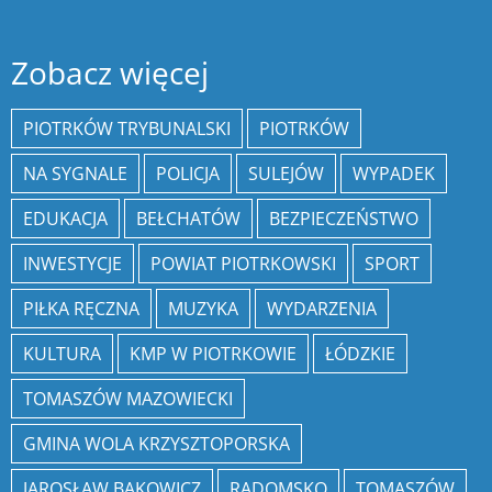
Zobacz więcej
PIOTRKÓW TRYBUNALSKI
PIOTRKÓW
NA SYGNALE
POLICJA
SULEJÓW
WYPADEK
EDUKACJA
BEŁCHATÓW
BEZPIECZEŃSTWO
INWESTYCJE
POWIAT PIOTRKOWSKI
SPORT
PIŁKA RĘCZNA
MUZYKA
WYDARZENIA
KULTURA
KMP W PIOTRKOWIE
ŁÓDZKIE
TOMASZÓW MAZOWIECKI
GMINA WOLA KRZYSZTOPORSKA
JAROSŁAW BĄKOWICZ
RADOMSKO
TOMASZÓW