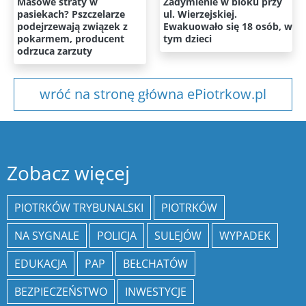
Masowe straty w
Zadymienie w bloku przy
pasiekach? Pszczelarze
ul. Wierzejskiej.
podejrzewają związek z
Ewakuowało się 18 osób, w
pokarmem, producent
tym dzieci
odrzuca zarzuty
wróć na stronę główna ePiotrkow.pl
Zobacz więcej
PIOTRKÓW TRYBUNALSKI
PIOTRKÓW
NA SYGNALE
POLICJA
SULEJÓW
WYPADEK
EDUKACJA
PAP
BEŁCHATÓW
BEZPIECZEŃSTWO
INWESTYCJE