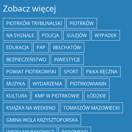
Zobacz więcej
PIOTRKÓW TRYBUNALSKI
PIOTRKÓW
NA SYGNALE
POLICJA
SULEJÓW
WYPADEK
EDUKACJA
PAP
BEŁCHATÓW
BEZPIECZEŃSTWO
INWESTYCJE
POWIAT PIOTRKOWSKI
SPORT
PIŁKA RĘCZNA
MUZYKA
WYDARZENIA
PIOTRKOWIANIN
KULTURA
KMP W PIOTRKOWIE
ŁÓDZKIE
KSIĄŻKA NA WEEKEND
TOMASZÓW MAZOWIECKI
GMINA WOLA KRZYSZTOPORSKA
JAROSŁAW BĄKOWICZ
RADOMSKO