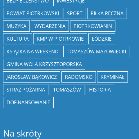
BEZPIECZEŃSTWO
INWESTYCJE
POWIAT PIOTRKOWSKI
SPORT
PIŁKA RĘCZNA
MUZYKA
WYDARZENIA
PIOTRKOWIANIN
KULTURA
KMP W PIOTRKOWIE
ŁÓDZKIE
KSIĄŻKA NA WEEKEND
TOMASZÓW MAZOWIECKI
GMINA WOLA KRZYSZTOPORSKA
JAROSŁAW BĄKOWICZ
RADOMSKO
KRYMINAŁ
STRAŻ POŻARNA
TOMASZÓW
HISTORIA
DOFINANSOWANIE
Na skróty