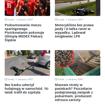
środa, 1 sierpnia 2007
środa, 1 sierpnia 2007
Podsumowanie meczu
Motocyklista bez prawa
sparingowego.
jazdy i 6-latka ranni w
Piotrkowianin pokonuje
wypadku. Lądował
Olimpię MEDEX Piekary
śmigłowiec LPR
Śląskie
środa, 1 sierpnia 2007
środa, 1 sierpnia 2007
Bez kasku uderzył
Masowe straty w
hulajnogą w samochód. 16-
pasiekach? Pszczelarze
latek trafił do szpitala
podejrzewają związek z
pokarmem, producent
odrzuca zarzuty