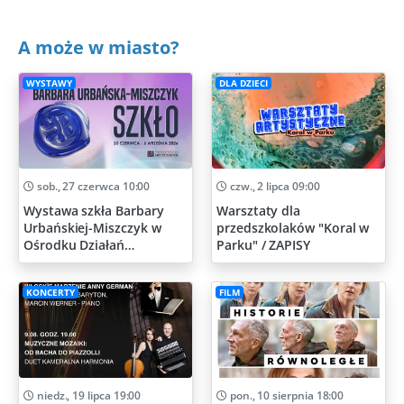
A może w miasto?
WYSTAWY
DLA DZIECI
sob., 27 czerwca 10:00
czw., 2 lipca 09:00
Wystawa szkła Barbary
Warsztaty dla
Urbańskiej-Miszczyk w
przedszkolaków "Koral w
Ośrodku Działań
Parku" / ZAPISY
Artystycznych
KONCERTY
FILM
niedz., 19 lipca 19:00
pon., 10 sierpnia 18:00