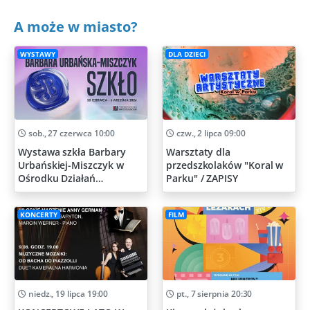
A może w miasto?
WYSTAWY
DLA DZIECI
sob., 27 czerwca 10:00
czw., 2 lipca 09:00
Wystawa szkła Barbary
Warsztaty dla
Urbańskiej-Miszczyk w
przedszkolaków "Koral w
Ośrodku Działań
Parku" / ZAPISY
Artystycznych
KONCERTY
FILM
niedz., 19 lipca 19:00
pt., 7 sierpnia 20:30