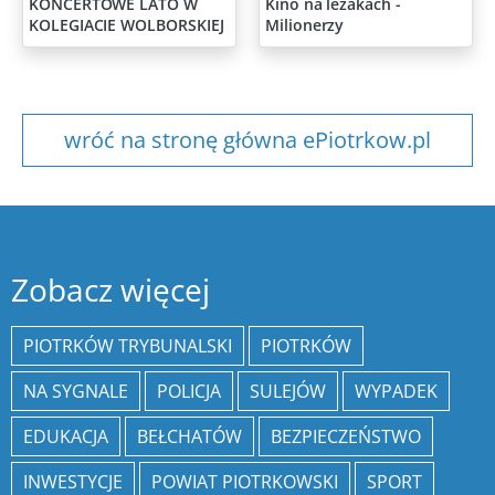
KONCERTOWE LATO W
Kino na leżakach -
KOLEGIACIE WOLBORSKIEJ
Milionerzy
wróć na stronę główna ePiotrkow.pl
Zobacz więcej
PIOTRKÓW TRYBUNALSKI
PIOTRKÓW
NA SYGNALE
POLICJA
SULEJÓW
WYPADEK
EDUKACJA
BEŁCHATÓW
BEZPIECZEŃSTWO
INWESTYCJE
POWIAT PIOTRKOWSKI
SPORT