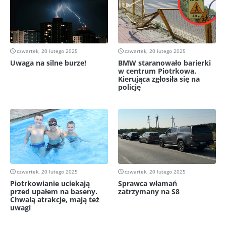
czwartek, 20 lutego 2025
czwartek, 20 lutego 2025
Uwaga na silne burze!
BMW staranowało barierki
w centrum Piotrkowa.
Kierująca zgłosiła się na
policję
czwartek, 20 lutego 2025
czwartek, 20 lutego 2025
Piotrkowianie uciekają
Sprawca włamań
przed upałem na baseny.
zatrzymany na S8
Chwalą atrakcje, mają też
uwagi