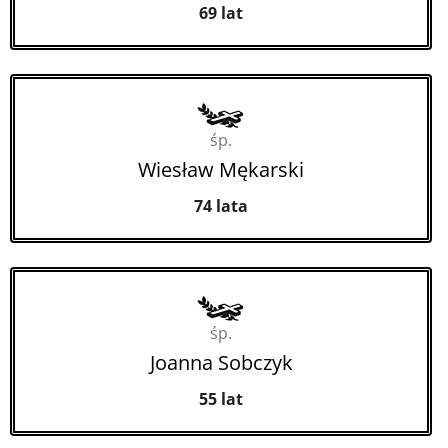
69 lat
śp.
Wiesław Mękarski
74 lata
śp.
Joanna Sobczyk
55 lat