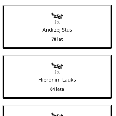
śp.
Andrzej Stus
78 lat
śp.
Hieronim Lauks
84 lata