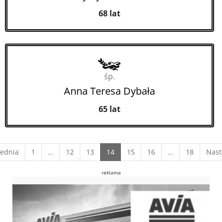
68 lat
śp.
Anna Teresa Dybała
65 lat
(current)
ednia
1
...
12
13
14
15
16
...
18
Nast
reklama