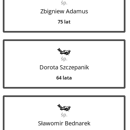
śp.
Zbigniew Adamus
75 lat
śp.
Dorota Szczepanik
64 lata
śp.
Sławomir Bednarek