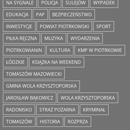
NA SYGNALE
POLICJA
SULEJÓW
WYPADEK
EDUKACJA
PAP
BEZPIECZEŃSTWO
INWESTYCJE
POWIAT PIOTRKOWSKI
SPORT
PIŁKA RĘCZNA
MUZYKA
WYDARZENIA
PIOTRKOWIANIN
KULTURA
KMP W PIOTRKOWIE
ŁÓDZKIE
KSIĄŻKA NA WEEKEND
TOMASZÓW MAZOWIECKI
GMINA WOLA KRZYSZTOPORSKA
JAROSŁAW BĄKOWICZ
WOLA KRZYSZTOPORSKA
RADOMSKO
STRAŻ POŻARNA
KRYMINAŁ
TOMASZÓW
HISTORIA
ROZPRZA