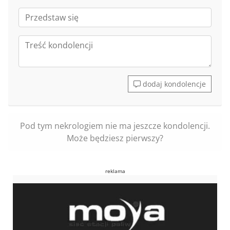
dodaj kondolencje
Pod tym nekrologiem nie ma jeszcze kondolencji.
Może będziesz pierwszy?
reklama