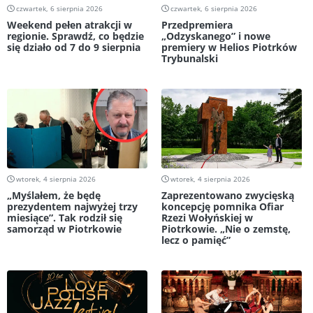
czwartek, 6 sierpnia 2026
czwartek, 6 sierpnia 2026
Weekend pełen atrakcji w
Przedpremiera
regionie. Sprawdź, co będzie
„Odzyskanego” i nowe
się działo od 7 do 9 sierpnia
premiery w Helios Piotrków
Trybunalski
wtorek, 4 sierpnia 2026
wtorek, 4 sierpnia 2026
„Myślałem, że będę
Zaprezentowano zwycięską
prezydentem najwyżej trzy
koncepcję pomnika Ofiar
miesiące”. Tak rodził się
Rzezi Wołyńskiej w
samorząd w Piotrkowie
Piotrkowie. „Nie o zemstę,
lecz o pamięć”