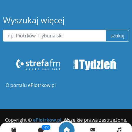
Wyszukaj więcej
szukaj
O portalu ePiotrkow.pl
Copyright ©
ePiotrkow.pl
. Wszelkie prawa zastrzeżone.
16°C
Wykonanie
xnc.pl