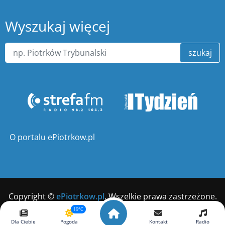
Wyszukaj więcej
szukaj
O portalu ePiotrkow.pl
Copyright ©
ePiotrkow.pl
. Wszelkie prawa zastrzeżone.
19°C
Wykonanie
xnc.pl
Dla Ciebie
Pogoda
Kontakt
Radio