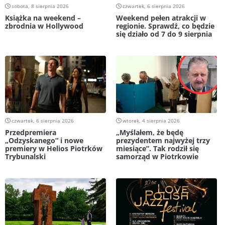
sobota, 8 sierpnia 2026
czwartek, 6 sierpnia 2026
Książka na weekend –
Weekend pełen atrakcji w
zbrodnia w Hollywood
regionie. Sprawdź, co będzie
się działo od 7 do 9 sierpnia
czwartek, 6 sierpnia 2026
wtorek, 4 sierpnia 2026
Przedpremiera
„Myślałem, że będę
„Odzyskanego” i nowe
prezydentem najwyżej trzy
premiery w Helios Piotrków
miesiące”. Tak rodził się
Trybunalski
samorząd w Piotrkowie