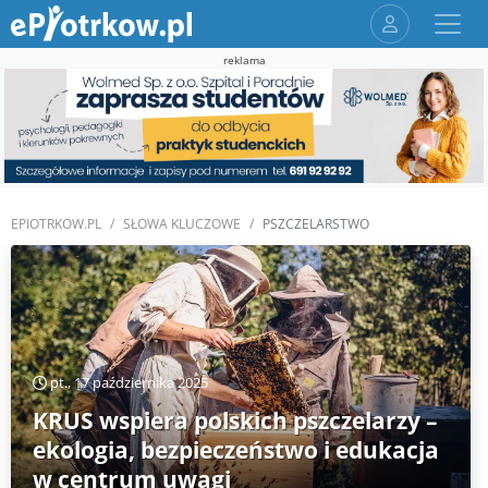
reklama
EPIOTRKOW.PL
SŁOWA KLUCZOWE
PSZCZELARSTWO
pt., 17 października 2025
KRUS wspiera polskich pszczelarzy –
ekologia, bezpieczeństwo i edukacja
w centrum uwagi