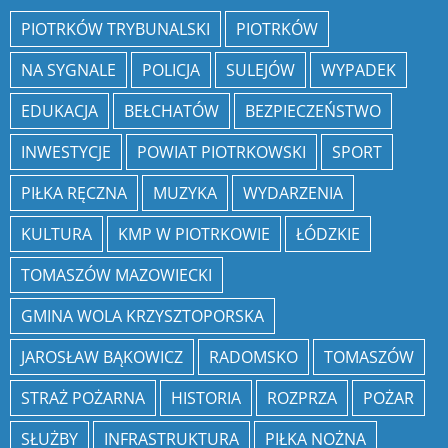
PIOTRKÓW TRYBUNALSKI
PIOTRKÓW
NA SYGNALE
POLICJA
SULEJÓW
WYPADEK
EDUKACJA
BEŁCHATÓW
BEZPIECZEŃSTWO
INWESTYCJE
POWIAT PIOTRKOWSKI
SPORT
PIŁKA RĘCZNA
MUZYKA
WYDARZENIA
KULTURA
KMP W PIOTRKOWIE
ŁÓDZKIE
TOMASZÓW MAZOWIECKI
GMINA WOLA KRZYSZTOPORSKA
JAROSŁAW BĄKOWICZ
RADOMSKO
TOMASZÓW
STRAŻ POŻARNA
HISTORIA
ROZPRZA
POŻAR
SŁUŻBY
INFRASTRUKTURA
PIŁKA NOŻNA