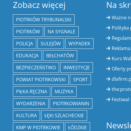
Zobacz więcej
Na skr
Ważne 
PIOTRKÓW TRYBUNALSKI
Polityka
PIOTRKÓW
NA SYGNALE
Regulam
POLICJA
SULEJÓW
WYPADEK
Reklama
EDUKACJA
BEŁCHATÓW
Kurs Wa
BEZPIECZEŃSTWO
INWESTYCJE
Oferty p
dlafirm.p
POWIAT PIOTRKOWSKI
SPORT
the:prot
PIŁKA RĘCZNA
MUZYKA
Festiwal 
WYDARZENIA
PIOTRKOWIANIN
KULTURA
ŁĘKI SZLACHECKIE
Newsle
KMP W PIOTRKOWIE
ŁÓDZKIE