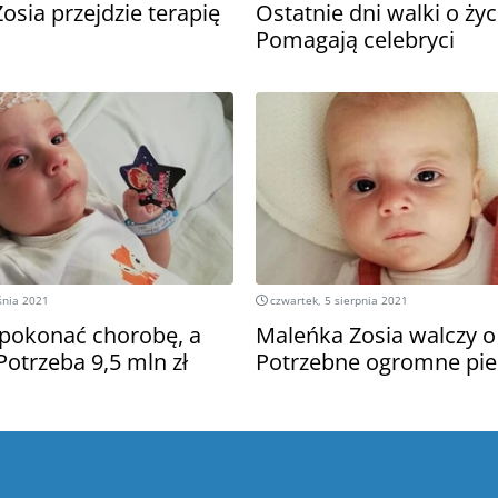
Zosia przejdzie terapię
Ostatnie dni walki o życ
Pomagają celebryci
śnia 2021
czwartek, 5 sierpnia 2021
 pokonać chorobę, a
Maleńka Zosia walczy o 
 Potrzeba 9,5 mln zł
Potrzebne ogromne pie