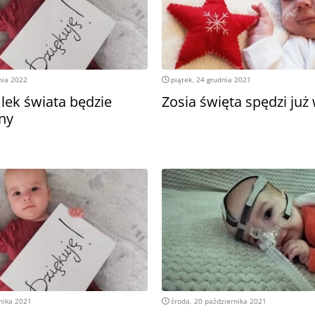
nia 2022
piątek, 24 grudnia 2021
lek świata będzie
Zosia święta spędzi ju
ny
nika 2021
środa, 20 października 2021