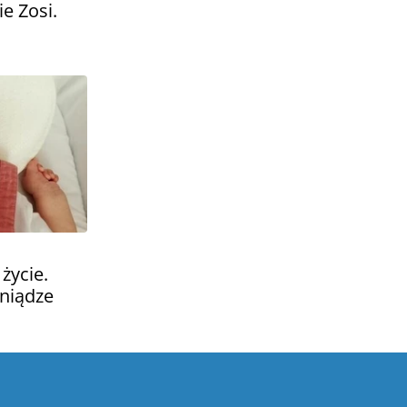
ie Zosi.
życie.
niądze