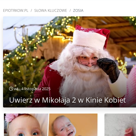
EPIOTRKOW.PL
SŁOWA KLUCZOWE
ZOSIA
wt., 4 listopada 2025
Uwierz w Mikołaja 2 w Kinie Kobiet