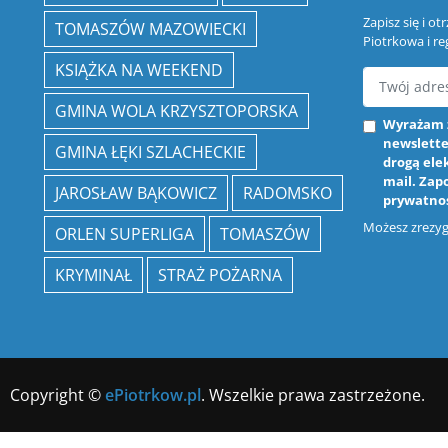
Zapisz się i o
TOMASZÓW MAZOWIECKI
Piotrkowa i re
KSIĄŻKA NA WEEKEND
GMINA WOLA KRZYSZTOPORSKA
Wyrażam 
newslette
GMINA ŁĘKI SZLACHECKIE
drogą ele
mail. Zap
JAROSŁAW BĄKOWICZ
RADOMSKO
prywatno
Możesz zrezygn
ORLEN SUPERLIGA
TOMASZÓW
KRYMINAŁ
STRAŻ POŻARNA
Copyright ©
ePiotrkow.pl
. Wszelkie prawa zastrzeżone.