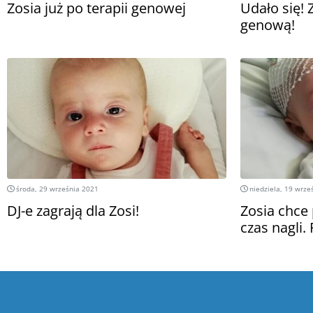
Zosia już po terapii genowej
Udało się! 
genową!
środa, 29 września 2021
niedziela, 19 wrze
DJ-e zagrają dla Zosi!
Zosia chce
czas nagli.