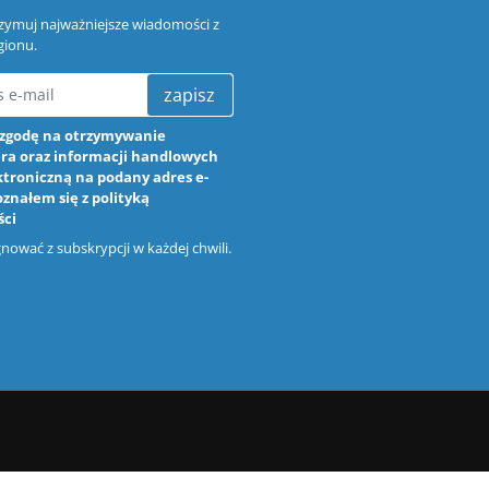
trzymuj najważniejsze wiadomości z
gionu.
zapisz
zgodę na otrzymywanie
ra oraz informacji handlowych
ktroniczną na podany adres e-
oznałem się z
polityką
ści
ować z subskrypcji w każdej chwili.