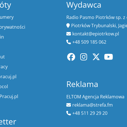
óty
Wydawca
numery
Radio Pasmo Piotrków sp. z 
Piotrków Trybunalski, Jagi
 prywatności
kontakt@epiotrkow.pl
in
+48 509 185 062
lut
racy
racuj.pl
Reklama
ocol
Pracuj.pl
ELTOM Agencja Reklamowa
reklama@strefa.fm
+48 511 29 29 20
tter