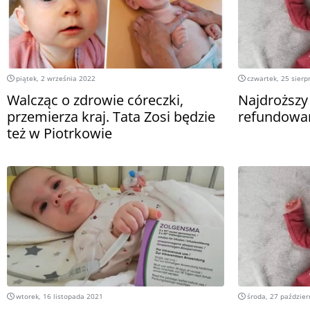
piątek, 2 września 2022
czwartek, 25 sierp
Walcząc o zdrowie córeczki,
Najdroższy 
przemierza kraj. Tata Zosi będzie
refundowa
też w Piotrkowie
wtorek, 16 listopada 2021
środa, 27 paździer