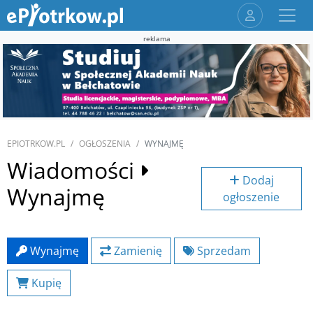
reklama
EPIOTRKOW.PL
OGŁOSZENIA
WYNAJMĘ
Wiadomości
Dodaj
Wynajmę
ogłoszenie
Wynajmę
Zamienię
Sprzedam
Kupię