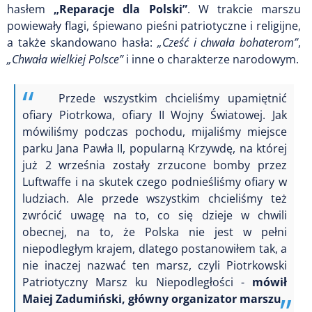
hasłem
„Reparacje dla Polski”
. W trakcie marszu
powiewały flagi, śpiewano pieśni patriotyczne i religijne,
a także skandowano hasła:
„Cześć i chwała bohaterom”
,
„Chwała wielkiej Polsce”
i inne o charakterze narodowym.
Przede wszystkim chcieliśmy upamiętnić
ofiary Piotrkowa, ofiary II Wojny Światowej.
Jak
mówiliśmy podczas pochodu, mijaliśmy miejsce
parku Jana Pawła II,
popularną Krzywdę, na której
już 2 września zostały zrzucone bomby przez
Luftwaffe
i na skutek czego podnieśliśmy ofiary w
ludziach.
Ale przede wszystkim chcieliśmy też
zwrócić uwagę na to, co się dzieje w chwili
obecnej,
na to, że Polska nie jest w pełni
niepodległym krajem,
dlatego postanowiłem tak, a
nie inaczej nazwać ten marsz, czyli Piotrkowski
Patriotyczny Marsz ku Niepodległości -
mówił
Maiej Zadumiński, główny organizator marszu