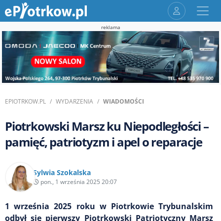
reklama
EPIOTRKOW.PL
WYDARZENIA
WIADOMOŚCI
Piotrkowski Marsz ku Niepodległości –
pamięć, patriotyzm i apel o reparacje
Sylwia Szokalska
pon., 1 września 2025 20:07
1 września 2025 roku w Piotrkowie Trybunalskim
odbył się pierwszy Piotrkowski Patriotyczny Marsz