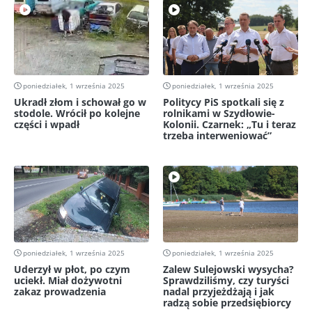
poniedziałek, 1 września 2025
poniedziałek, 1 września 2025
Ukradł złom i schował go w
Politycy PiS spotkali się z
stodole. Wrócił po kolejne
rolnikami w Szydłowie-
części i wpadł
Kolonii. Czarnek: „Tu i teraz
trzeba interweniować”
poniedziałek, 1 września 2025
poniedziałek, 1 września 2025
Uderzył w płot, po czym
Zalew Sulejowski wysycha?
uciekł. Miał dożywotni
Sprawdziliśmy, czy turyści
zakaz prowadzenia
nadal przyjeżdżają i jak
radzą sobie przedsiębiorcy