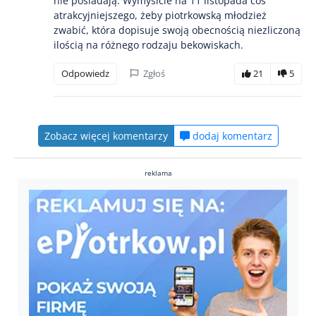
nie posiadają. Wymyślcie na 11 listopada coś
atrakcyjniejszego, żeby piotrkowską młodzież
zwabić, która dopisuje swoją obecnością niezliczoną
ilością na różnego rodzaju bekowiskach.
Odpowiedz
Zgłoś
21
5
Zobacz więcej komentarzy
dodaj komentarz
reklama