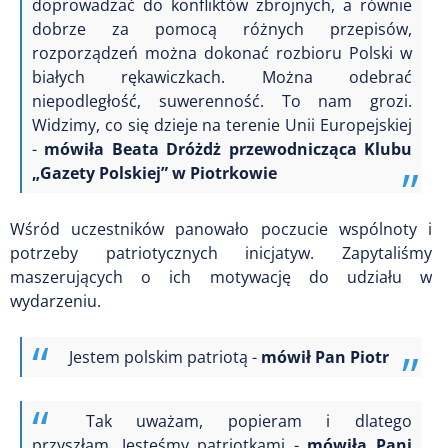
doprowadzać do konfliktów zbrojnych,
a równie
dobrze za pomocą różnych przepisów,
rozporządzeń
można dokonać rozbioru Polski w
białych rękawiczkach.
Można odebrać
niepodległość, suwerenność. To nam grozi.
Widzimy, co się dzieje na terenie Unii Europejskiej
-
mówiła Beata Dróżdż przewodnicząca Klubu
„Gazety Polskiej” w Piotrkowie
Wśród uczestników panowało poczucie wspólnoty i
potrzeby patriotycznych inicjatyw. Zapytaliśmy
maszerujących o ich motywację do udziału w
wydarzeniu.
Jestem polskim patriotą -
mówił Pan Piotr
Tak uważam, popieram i dlatego
przyszłam.
Jesteśmy patriotkami -
mówiła Pani