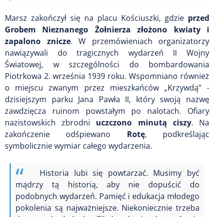
Marsz zakończył się na placu Kościuszki, gdzie
przed
Grobem Nieznanego Żołnierza złożono kwiaty i
zapalono znicze
. W przemówieniach organizatorzy
nawiązywali do tragicznych wydarzeń II Wojny
Światowej, w szczególności do bombardowania
Piotrkowa 2. września 1939 roku. Wspomniano również
o miejscu zwanym przez mieszkańców „Krzywdą” -
dzisiejszym parku Jana Pawła II, który swoją nazwę
zawdzięcza ruinom powstałym po nalotach. Ofiary
nazistowskich zbrodni
uczczono minutą ciszy
. Na
zakończenie odśpiewano
Rotę
, podkreślając
symbolicznie wymiar całego wydarzenia.
Historia lubi się powtarzać. Musimy być
mądrzy tą historią, aby nie dopuścić do
podobnych wydarzeń. Pamięć i edukacja młodego
pokolenia są najważniejsze. N
iekoniecznie trzeba