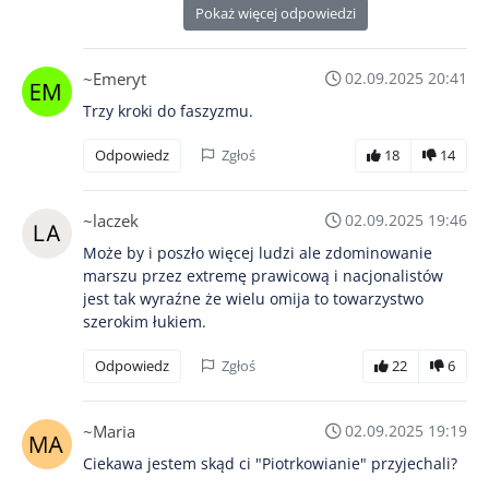
Pokaż więcej odpowiedzi
~Emeryt
02.09.2025 20:41
Trzy kroki do faszyzmu.
Odpowiedz
Zgłoś
18
14
~laczek
02.09.2025 19:46
Może by i poszło więcej ludzi ale zdominowanie
marszu przez extremę prawicową i nacjonalistów
jest tak wyraźne że wielu omija to towarzystwo
szerokim łukiem.
Odpowiedz
Zgłoś
22
6
~Maria
02.09.2025 19:19
Ciekawa jestem skąd ci "Piotrkowianie" przyjechali?