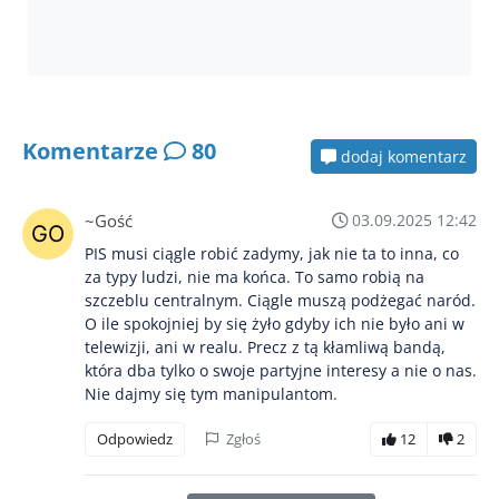
Komentarze
80
dodaj komentarz
~Gość
03.09.2025 12:42
PIS musi ciągle robić zadymy, jak nie ta to inna, co
za typy ludzi, nie ma końca. To samo robią na
szczeblu centralnym. Ciągle muszą podżegać naród.
O ile spokojniej by się żyło gdyby ich nie było ani w
telewizji, ani w realu. Precz z tą kłamliwą bandą,
która dba tylko o swoje partyjne interesy a nie o nas.
Nie dajmy się tym manipulantom.
Odpowiedz
Zgłoś
12
2