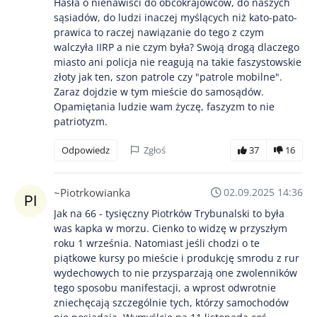
Hasła o nienawiści do obcokrajowców, do naszych
sąsiadów, do ludzi inaczej myślących niż kato-pato-
prawica to raczej nawiązanie do tego z czym
walczyła IIRP a nie czym była? Swoją drogą dlaczego
miasto ani policja nie reagują na takie faszystowskie
złoty jak ten, szon patrole czy "patrole mobilne".
Zaraz dojdzie w tym mieście do samosądów.
Opamiętania ludzie wam życzę, faszyzm to nie
patriotyzm.
Odpowiedz
Zgłoś
37
16
~Piotrkowianka
02.09.2025 14:36
Jak na 66 - tysięczny Piotrków Trybunalski to była
was kapka w morzu. Cienko to widzę w przyszłym
roku 1 września. Natomiast jeśli chodzi o te
piątkowe kursy po mieście i produkcję smrodu z rur
wydechowych to nie przysparzają one zwolenników
tego sposobu manifestacji, a wprost odwrotnie
zniechęcają szczególnie tych, którzy samochodów