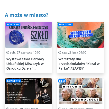
A może w miasto?
WYSTAWY
DLA DZIECI
sob., 27 czerwca 10:00
czw., 2 lipca 09:00
Wystawa szkła Barbary
Warsztaty dla
Urbańskiej-Miszczyk w
przedszkolaków "Koral w
Ośrodku Działań
Parku" / ZAPISY
Artystycznych
KONCERTY
FILM
niedz., 19 lipca 19:00
pon., 10 sierpnia 18:00