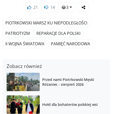
21
14
😂
3
PIOTRKOWSKI MARSZ KU NIEPODLEGŁOŚCI
PATRIOTYZM
REPARACJE DLA POLSKI
II WOJNA ŚWIATOWA
PAMIĘĆ NARODOWA
Zobacz również
Przed nami Piotrkowski Męski
Różaniec - sierpień 2026
Hołd dla bohaterów polskiej wsi