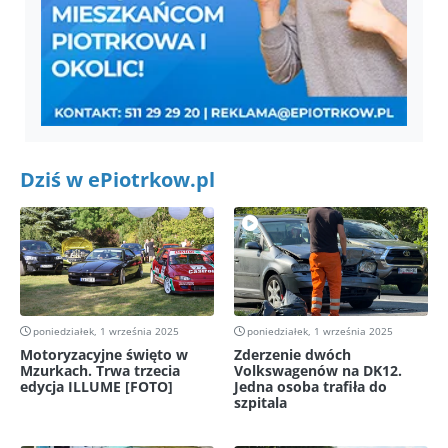
Dziś w ePiotrkow.pl
poniedziałek, 1 września 2025
poniedziałek, 1 września 2025
Motoryzacyjne święto w
Zderzenie dwóch
Mzurkach. Trwa trzecia
Volkswagenów na DK12.
edycja ILLUME [FOTO]
Jedna osoba trafiła do
szpitala