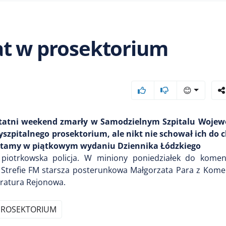
at w prosektorium
😊
ostatni weekend zmarły w Samodzielnym Szpitalu Woje
yszpitalnego prosektorium, ale nikt nie schował ich do c
czytamy w piątkowym wydaniu Dziennika Łódzkiego
piotrkowska policja. W miniony poniedziałek do kome
Strefie FM starsza posterunkowa Małgorzata Para z Komen
uratura Rejonowa.
PROSEKTORIUM