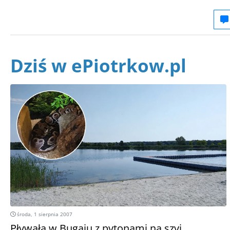
Dziś w ePiotrkow.pl
środa, 1 sierpnia 2007
Pływała w Bugaju z pytonami na szyi.