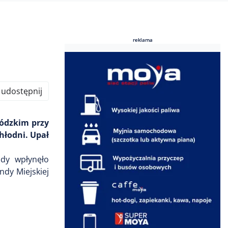
reklama
reklama
udostępnij
wódzkim przy
hłodni. Upał
ndy wpłynęło
dy Miejskiej