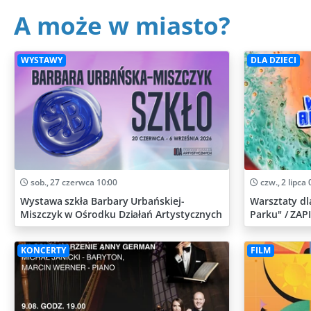
A może w miasto?
WYSTAWY
DLA DZIECI
sob., 27 czerwca 10:00
czw., 2 lipca 
Wystawa szkła Barbary Urbańskiej-
Warsztaty dl
Miszczyk w Ośrodku Działań Artystycznych
Parku" / ZAP
KONCERTY
FILM