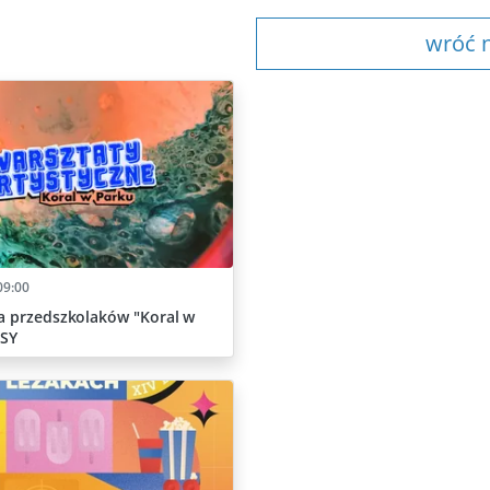
wróć n
09:00
a przedszkolaków "Koral w
ISY