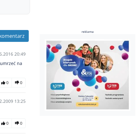
reklama
komentarz
6.2016 20:49
e umrzeć na
0
0
2.2009 13:25
0
0