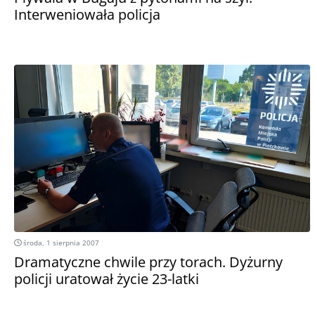
Interweniowała policja
środa, 1 sierpnia 2007
Dramatyczne chwile przy torach. Dyżurny
policji uratował życie 23-latki