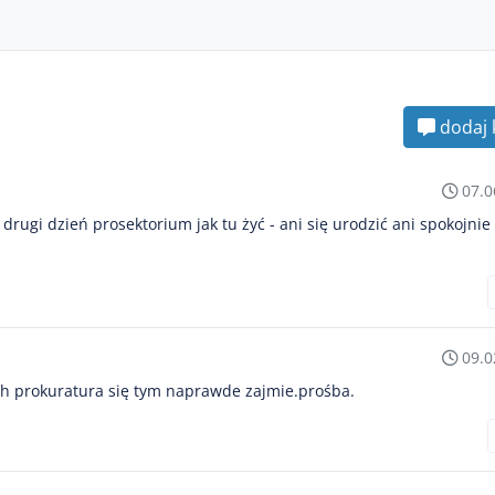
dodaj 
07.0
 drugi dzień prosektorium jak tu żyć - ani się urodzić ani spokojni
09.0
ech prokuratura się tym naprawde zajmie.prośba.