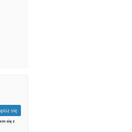
pisz się
em się z