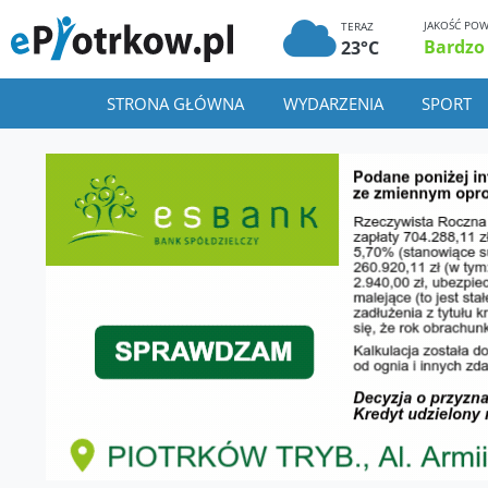
JAKOŚĆ POW
TERAZ
Bardzo
23°C
STRONA GŁÓWNA
WYDARZENIA
SPORT