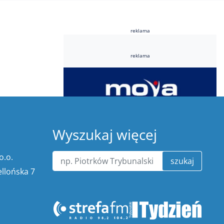
reklama
reklama
Wyszukaj więcej
o.o.
szukaj
ellońska 7