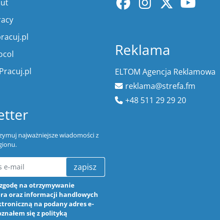
lut
racy
racuj.pl
Reklama
ocol
Pracuj.pl
ELTOM Agencja Reklamowa
reklama@strefa.fm
+48 511 29 29 20
tter
trzymuj najważniejsze wiadomości z
gionu.
zapisz
zgodę na otrzymywanie
ra oraz informacji handlowych
ktroniczną na podany adres e-
oznałem się z
polityką