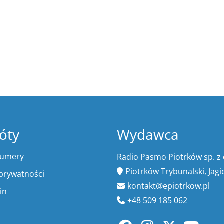
óty
Wydawca
numery
Radio Pasmo Piotrków sp. z 
Piotrków Trybunalski, Jagi
 prywatności
kontakt@epiotrkow.pl
in
+48 509 185 062