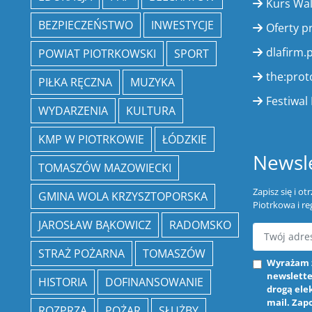
Kurs Wa
BEZPIECZEŃSTWO
INWESTYCJE
Oferty p
dlafirm.p
POWIAT PIOTRKOWSKI
SPORT
the:prot
PIŁKA RĘCZNA
MUZYKA
Festiwal 
WYDARZENIA
KULTURA
KMP W PIOTRKOWIE
ŁÓDZKIE
Newsle
TOMASZÓW MAZOWIECKI
Zapisz się i o
GMINA WOLA KRZYSZTOPORSKA
Piotrkowa i re
JAROSŁAW BĄKOWICZ
RADOMSKO
STRAŻ POŻARNA
TOMASZÓW
Wyrażam 
newslette
HISTORIA
DOFINANSOWANIE
drogą ele
mail. Zap
ROZPRZA
POŻAR
SŁUŻBY