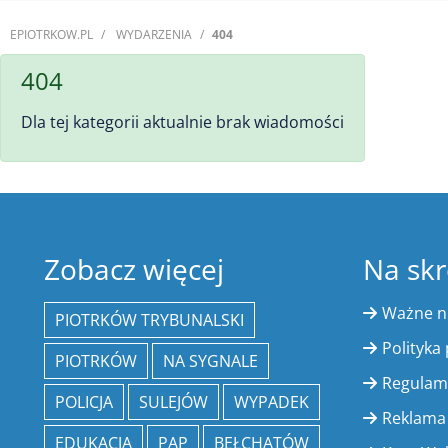
EPIOTRKOW.PL
WYDARZENIA
404
404
Dla tej kategorii aktualnie brak wiadomości
Zobacz więcej
Na skr
Ważne 
PIOTRKÓW TRYBUNALSKI
Polityka
PIOTRKÓW
NA SYGNALE
Regulam
POLICJA
SULEJÓW
WYPADEK
Reklama
EDUKACJA
PAP
BEŁCHATÓW