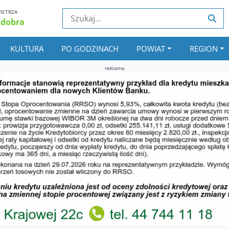
IETRZA
 dobra
KULTURA
PO GODZINACH
POWIAT
REGION
reklama