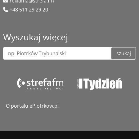
reklama@strefa.fm
+48 511 29 29 20
Wyszukaj więcej
szukaj
O portalu ePiotrkow.pl