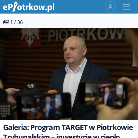
1 / 36
Galeria: Program TARGET w Piotrkowie
Trybunalskim – inwestycje w ciepło,