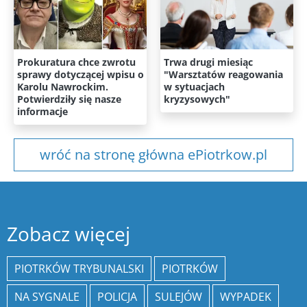
Prokuratura chce zwrotu
Trwa drugi miesiąc
sprawy dotyczącej wpisu o
"Warsztatów reagowania
Karolu Nawrockim.
w sytuacjach
Potwierdziły się nasze
kryzysowych"
informacje
wróć na stronę główna ePiotrkow.pl
Zobacz więcej
PIOTRKÓW TRYBUNALSKI
PIOTRKÓW
NA SYGNALE
POLICJA
SULEJÓW
WYPADEK