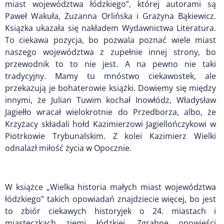
miast województwa łódzkiego”, której autorami są
Paweł Wakuła, Zuzanna Orlińska i Grażyna Bąkiewicz.
Książka ukazała się nakładem Wydawnictwa Literatura.
To ciekawa pozycja, bo pozwala poznać wiele miast
naszego województwa z zupełnie innej strony, bo
przewodnik to to nie jest. A na pewno nie taki
tradycyjny. Mamy tu mnóstwo ciekawostek, ale
przekazują je bohaterowie książki. Dowiemy się między
innymi, że Julian Tuwim kochał Inowłódz, Władysław
Jagiełło wracał wielokrotnie do Przedborza, albo, że
Krzyżacy składali hołd Kazimierzowi Jagiellończykowi w
Piotrkowie Trybunalskim. Z kolei Kazimierz Wielki
odnalazł miłość życia w Opocznie.
W książce „Wielka historia małych miast województwa
łódzkiego” takich opowiadań znajdziecie więcej, bo jest
to zbiór ciekawych historyjek o 24. miastach i
miasteczkach ziemi łódzkiej. Zgrabne opowieści