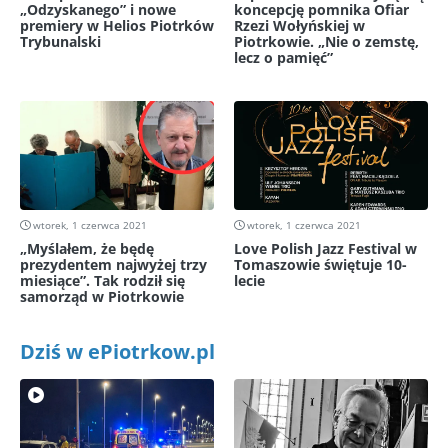
„Odzyskanego” i nowe
koncepcję pomnika Ofiar
premiery w Helios Piotrków
Rzezi Wołyńskiej w
Trybunalski
Piotrkowie. „Nie o zemstę,
lecz o pamięć”
wtorek, 1 czerwca 2021
wtorek, 1 czerwca 2021
„Myślałem, że będę
Love Polish Jazz Festival w
prezydentem najwyżej trzy
Tomaszowie świętuje 10-
miesiące”. Tak rodził się
lecie
samorząd w Piotrkowie
Dziś w ePiotrkow.pl