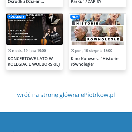
Ośrodku Działań
Parku" / ZAPISY
Artystycznych
KONCERTY
FILM
niedz., 19 lipca 19:00
pon., 10 sierpnia 18:00
KONCERTOWE LATO W
Kino Konesera "Historie
KOLEGIACIE WOLBORSKIEJ
równoległe"
wróć na stronę główna ePiotrkow.pl