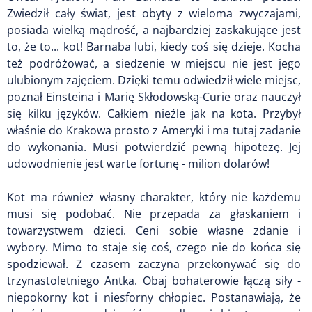
Zwiedził cały świat, jest obyty z wieloma zwyczajami,
posiada wielką mądrość, a najbardziej zaskakujące jest
to, że to... kot! Barnaba lubi, kiedy coś się dzieje. Kocha
też podróżować, a siedzenie w miejscu nie jest jego
ulubionym zajęciem. Dzięki temu odwiedził wiele miejsc,
poznał Einsteina i Marię Skłodowską-Curie oraz nauczył
się kilku języków. Całkiem nieźle jak na kota. Przybył
właśnie do Krakowa prosto z Ameryki i ma tutaj zadanie
do wykonania. Musi potwierdzić pewną hipotezę. Jej
udowodnienie jest warte fortunę - milion dolarów!
Kot ma również własny charakter, który nie każdemu
musi się podobać. Nie przepada za głaskaniem i
towarzystwem dzieci. Ceni sobie własne zdanie i
wybory. Mimo to staje się coś, czego nie do końca się
spodziewał. Z czasem zaczyna przekonywać się do
trzynastoletniego Antka. Obaj bohaterowie łączą siły -
niepokorny kot i niesforny chłopiec. Postanawiają, że