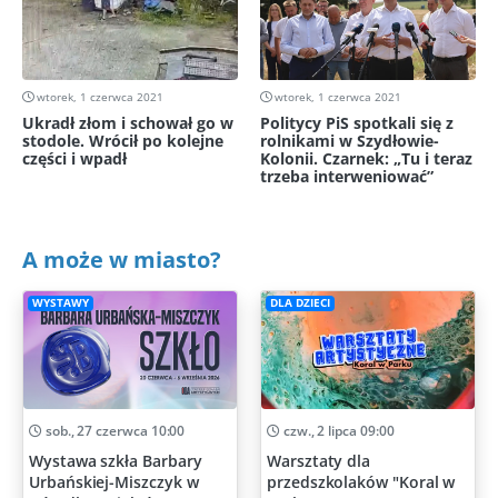
wtorek, 1 czerwca 2021
wtorek, 1 czerwca 2021
Ukradł złom i schował go w
Politycy PiS spotkali się z
stodole. Wrócił po kolejne
rolnikami w Szydłowie-
części i wpadł
Kolonii. Czarnek: „Tu i teraz
trzeba interweniować”
A może w miasto?
WYSTAWY
DLA DZIECI
sob., 27 czerwca 10:00
czw., 2 lipca 09:00
Wystawa szkła Barbary
Warsztaty dla
Urbańskiej-Miszczyk w
przedszkolaków "Koral w