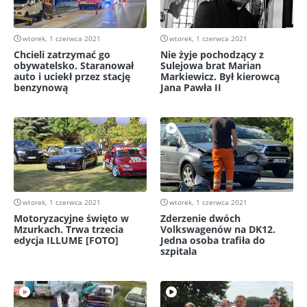
wtorek, 1 czerwca 2021
wtorek, 1 czerwca 2021
Chcieli zatrzymać go
Nie żyje pochodzący z
obywatelsko. Staranował
Sulejowa brat Marian
auto i uciekł przez stację
Markiewicz. Był kierowcą
benzynową
Jana Pawła II
wtorek, 1 czerwca 2021
wtorek, 1 czerwca 2021
Motoryzacyjne święto w
Zderzenie dwóch
Mzurkach. Trwa trzecia
Volkswagenów na DK12.
edycja ILLUME [FOTO]
Jedna osoba trafiła do
szpitala