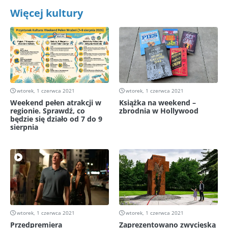
Więcej kultury
wtorek, 1 czerwca 2021
wtorek, 1 czerwca 2021
Weekend pełen atrakcji w
Książka na weekend –
regionie. Sprawdź, co
zbrodnia w Hollywood
będzie się działo od 7 do 9
sierpnia
wtorek, 1 czerwca 2021
wtorek, 1 czerwca 2021
Przedpremiera
Zaprezentowano zwycięską