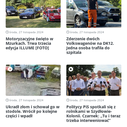
środa, 27 listopada 2024
środa, 27 listopada 2024
Motoryzacyjne święto w
Zderzenie dwóch
Mzurkach. Trwa trzecia
Volkswagenów na DK12.
edycja ILLUME [FOTO]
Jedna osoba trafiła do
szpitala
środa, 27 listopada 2024
środa, 27 listopada 2024
Ukradł złom i schował go w
Politycy PiS spotkali się z
stodole. Wrócił po kolejne
rolnikami w Szydłowie-
części i wpadł
Kolonii. Czarnek: „Tu i teraz
trzeba interweniować”