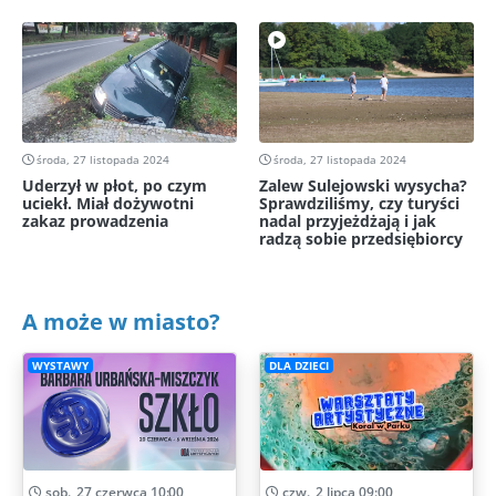
środa, 27 listopada 2024
środa, 27 listopada 2024
Uderzył w płot, po czym
Zalew Sulejowski wysycha?
uciekł. Miał dożywotni
Sprawdziliśmy, czy turyści
zakaz prowadzenia
nadal przyjeżdżają i jak
radzą sobie przedsiębiorcy
A może w miasto?
WYSTAWY
DLA DZIECI
sob., 27 czerwca 10:00
czw., 2 lipca 09:00