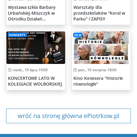
Wystawa szkła Barbary
Warsztaty dla
Urbańskiej-Miszczyk w
przedszkolaków "Koral w
Ośrodku Działań
Parku" / ZAPISY
Artystycznych
KONCERTY
FILM
niedz., 19 lipca 19:00
pon., 10 sierpnia 18:00
KONCERTOWE LATO W
Kino Konesera "Historie
KOLEGIACIE WOLBORSKIEJ
równoległe"
wróć na stronę główna ePiotrkow.pl