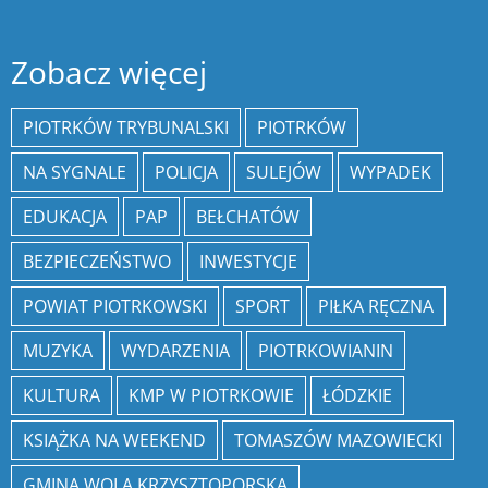
Zobacz więcej
PIOTRKÓW TRYBUNALSKI
PIOTRKÓW
NA SYGNALE
POLICJA
SULEJÓW
WYPADEK
EDUKACJA
PAP
BEŁCHATÓW
BEZPIECZEŃSTWO
INWESTYCJE
POWIAT PIOTRKOWSKI
SPORT
PIŁKA RĘCZNA
MUZYKA
WYDARZENIA
PIOTRKOWIANIN
KULTURA
KMP W PIOTRKOWIE
ŁÓDZKIE
KSIĄŻKA NA WEEKEND
TOMASZÓW MAZOWIECKI
GMINA WOLA KRZYSZTOPORSKA