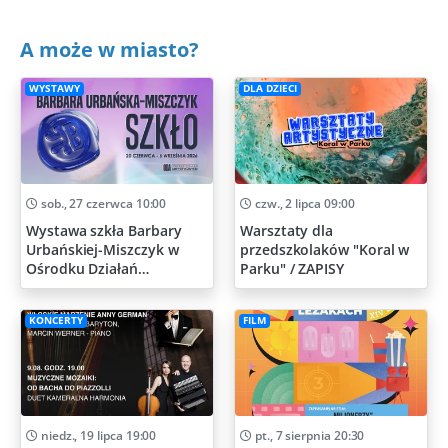
A może w miasto?
WYSTAWY
DLA DZIECI
sob., 27 czerwca 10:00
czw., 2 lipca 09:00
Wystawa szkła Barbary
Warsztaty dla
Urbańskiej-Miszczyk w
przedszkolaków "Koral w
Ośrodku Działań
Parku" / ZAPISY
Artystycznych
KONCERTY
FILM
niedz., 19 lipca 19:00
pt., 7 sierpnia 20:30