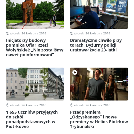
wtorek, 26 kwietnia 2016
wtorek, 26 kwietnia 2016
Inicjatorzy budowy
Dramatyczne chwile przy
pomnika Ofiar Rzezi
torach. Dyżurny policji
Wołyńskiej: „Nie zostaliśmy
uratował życie 23-latki
nawet poinformowani”
wtorek, 26 kwietnia 2016
wtorek, 26 kwietnia 2016
1 655 uczniów przyjętych
Przedpremiera
do szkół
„Odzyskanego” i nowe
ponadpodstawowych w
premiery w Helios Piotrków
Piotrkowie
Trybunalski