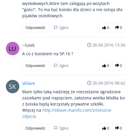
wyskokowych,które tam zalegają po wizytach
"gości". To ma być boisko dla dzieci a nie ostoja dla
pijaków osiedlowych.
Odpowiedz
Zgłoś
0
0
~lutek
26.04.2016 13:34
A co z boiskiem na SP.16 ?
Odpowiedz
Zgłoś
0
0
sklave
26.04.2016 08:42
Mam tylko taką nadzieję że niezostanie ogrodzone
zasiekami pod napięciem, założona wielka kłódka bo
z boiska będą korzystały prywatne szkółki.
Więcej na
http://sklave.manifo.com/smieszne-
zdjecia
Odpowiedz
Zgłoś
0
0