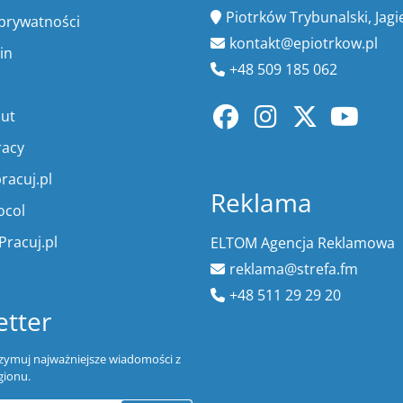
Piotrków Trybunalski, Jagi
 prywatności
kontakt@epiotrkow.pl
in
+48 509 185 062
lut
racy
racuj.pl
Reklama
ocol
Pracuj.pl
ELTOM Agencja Reklamowa
reklama@strefa.fm
+48 511 29 29 20
tter
trzymuj najważniejsze wiadomości z
gionu.