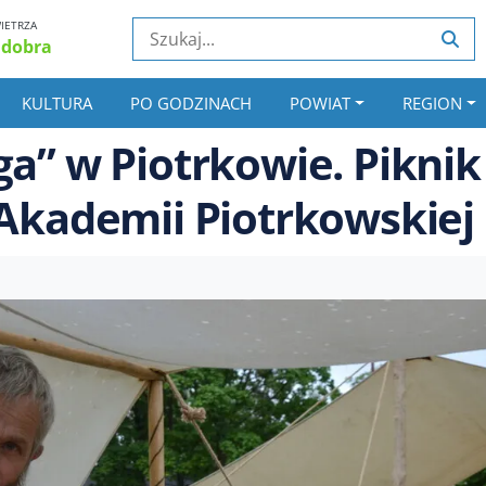
IETRZA
 dobra
KULTURA
PO GODZINACH
POWIAT
REGION
ga” w Piotrkowie. Piknik
 Akademii Piotrkowskiej