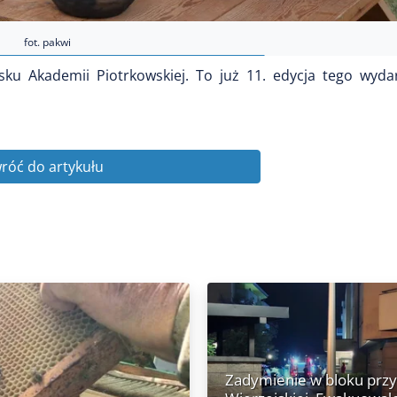
fot. pakwi
sku Akademii Piotrkowskiej. To już 11. edycja tego wydar
róć do artykułu
Zadymienie w bloku przy 