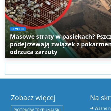
VIDEO
Masowe straty w pasiekach? Pszc
podejrzewają związek z pokarme
odrzuca zarzuty
Zobacz więcej
Na skr
Ważne 
PIOTRKÓW TRYBUNALSKI