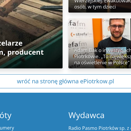
Wierzejskiej. Ewakuowało
osób, w tym dzieci
zelarze
Adam Bak o inwestycjac
m, producent
Piotrkowie. „To najwięks
na oświetlenie w Polsce”
wróć na stronę główna ePiotrkow.pl
óty
Wydawca
numery
Radio Pasmo Piotrków sp. z 