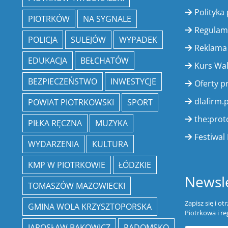
Polityka
PIOTRKÓW
NA SYGNALE
Regulam
POLICJA
SULEJÓW
WYPADEK
Reklama
EDUKACJA
BEŁCHATÓW
Kurs Wa
BEZPIECZEŃSTWO
INWESTYCJE
Oferty p
dlafirm.p
POWIAT PIOTRKOWSKI
SPORT
the:prot
PIŁKA RĘCZNA
MUZYKA
Festiwal 
WYDARZENIA
KULTURA
KMP W PIOTRKOWIE
ŁÓDZKIE
Newsle
TOMASZÓW MAZOWIECKI
Zapisz się i o
GMINA WOLA KRZYSZTOPORSKA
Piotrkowa i re
JAROSŁAW BĄKOWICZ
RADOMSKO