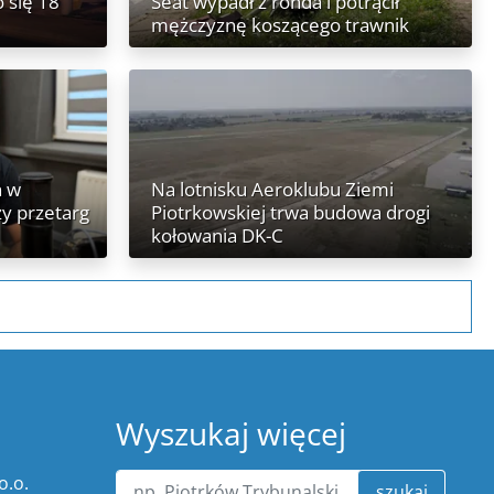
 się 18
Seat wypadł z ronda i potrącił
mężczyznę koszącego trawnik
h w
Na lotnisku Aeroklubu Ziemi
zy przetarg
Piotrkowskiej trwa budowa drogi
kołowania DK-C
Wyszukaj więcej
o.o.
szukaj